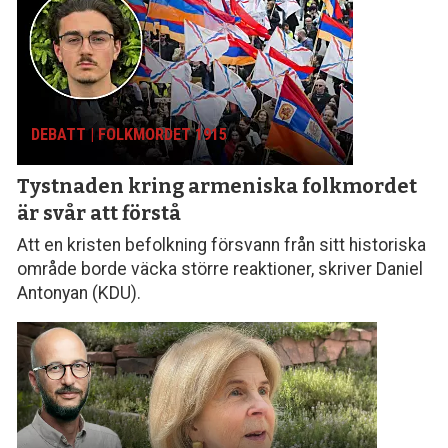
DEBATT | FOLKMORDET 1915
Tystnaden kring armeniska folk­mordet
är svår att förstå
Att en kristen befolkning försvann från sitt histo­riska
område borde väcka större reaktioner, skriver Daniel
Antonyan (KDU).