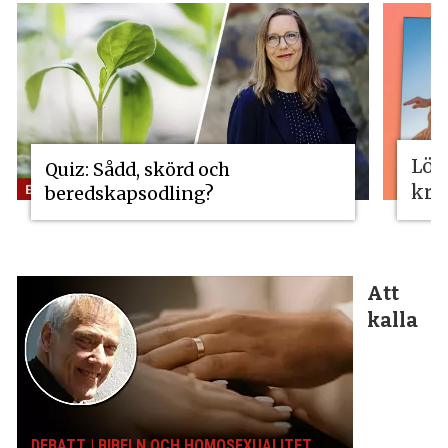
Lös
Quiz: Sådd, skörd och
kri
beredskapsodling?
Att
kalla
DEBATT | BIBELN OCH HOMOSEXUALITET