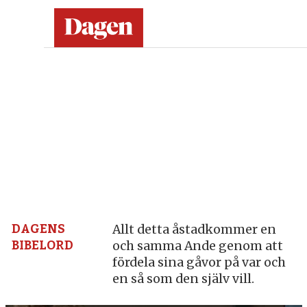
Dagen:
en
tidning
på
kristen
grund
DAGENS
Allt detta åstadkommer en
BIBELORD
och samma Ande genom att
–
fördela sina gåvor på var och
en så som den själv vill.
nyheter,