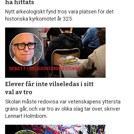
ha hittats
Nytt arkeologiskt fynd tros vara platsen för det
historiska kyrkomötet år 325.
DEBATT | RELIGIONS­UNDERVISNING
Elever får inte vilseledas
i sitt
val av tro
Skolan måste redovisa var vetenskapens yttersta
gräns går, och var tro av olika slag tar över, skriver
Lennart Holmbom.