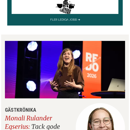
GÄSTKRÖNIKA
Monali Rulander
Egserius:
Tack gode