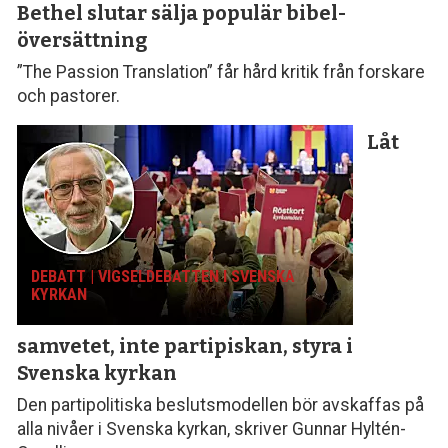
Bethel slutar sälja populär bibel­
översättning
”The Passion Translation” får hård kritik från forskare
och pastorer.
Låt
DEBATT | VIGSELDEBATTEN I SVENSKA
KYRKAN
samvetet, inte parti­piskan, styra i
Svenska kyrkan
Den partipolitiska beslutsmodellen bör avskaffas på
alla nivåer i Svenska kyrkan, skriver Gunnar Hyltén-