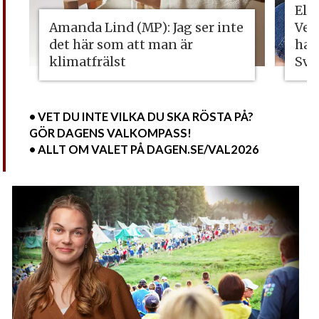
Eli
Amanda Lind (MP): Jag ser inte
Vet
det här som att man är
ha 
klimatfrälst
Sve
• VET DU INTE VILKA DU SKA RÖSTA PÅ?
GÖR DAGENS VALKOMPASS!
• ALLT OM VALET PÅ DAGEN.SE/VAL2026