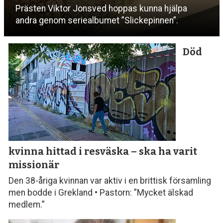
Prästen Viktor Jonsved hoppas kunna hjälpa
andra genom seriealbumet ”Slickepinnen”.
Död
kvinna hittad i resväska
– ska ha varit
missionär
Den 38-åriga kvinnan var aktiv i en brittisk församling
men bodde i Grekland • Pastorn: ”Mycket älskad
medlem.”