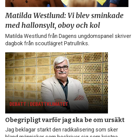
Matilda Westlund:
Vi blev sminkade
med
hallonsylt, oboy och kol
Matilda Westlund från Dagens ungdomspanel skriver
dagbok från scoutlägret Patrullriks.
DEBATT | DEBATTKLIMATET
Obegripligt varför
jag ska be om ursäkt
Jag beklagar starkt den radikalisering som sker
bland människor som beskriver sig som kristna,