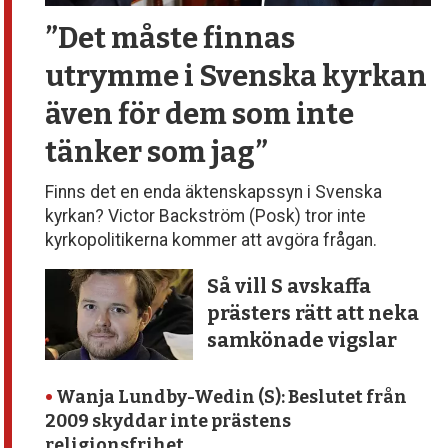
”Det måste finnas
utrymme
i Svenska kyrkan
även för dem
som inte
tänker som jag”
Finns det en enda äktenskapssyn i Svenska
kyrkan? Victor Backström (Posk) tror inte
kyrkopolitikerna kommer att avgöra frågan.
Så vill S avskaffa
prästers rätt att neka
samkönade vigslar
•
Wanja Lundby-Wedin (S): Beslutet från
2009 skyddar inte prästens
religionsfrihet