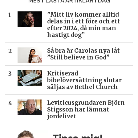
MEST LÄSTA ARTIKLAR I DAG
”Mitt liv kommer alltid
delas in i ett före och ett
efter 2024, då min man
hastigt dog”
Så bra är Carolas nya låt
”Still believe in God”
Kritiserad
bibelöversättning slutar
säljas av Bethel Church
Leviticusgrundaren Björn
Stigsson har lämnat
jordelivet