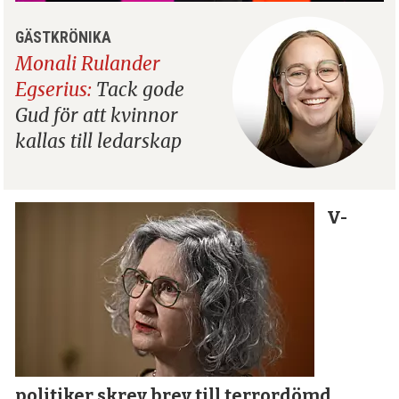
GÄSTKRÖNIKA
Monali Rulander
Egserius:
Tack gode
Gud för att kvinnor
kallas till ledarskap
V-
politiker skrev brev till terror­dömd