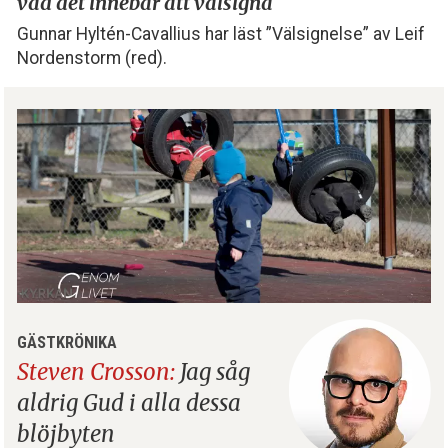
vad det innebär att välsigna
Gunnar Hyltén-Cavallius har läst ”Välsignelse” av Leif
Nordenstorm (red).
GÄSTKRÖNIKA
Steven Crosson:
Jag såg
aldrig Gud i alla dessa
blöjbyten