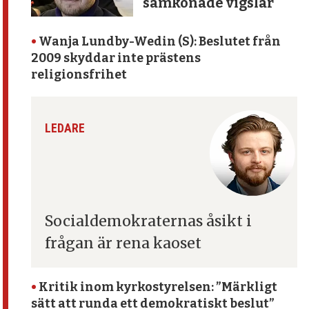
samkönade vigslar
•
Wanja Lundby-Wedin (S): Beslutet från
2009 skyddar inte prästens
religionsfrihet
LEDARE
Socialdemokraternas åsikt
i
frågan är rena kaoset
•
Kritik inom kyrko­styrelsen: ”Märkligt
sätt att runda ett demokratiskt beslut”