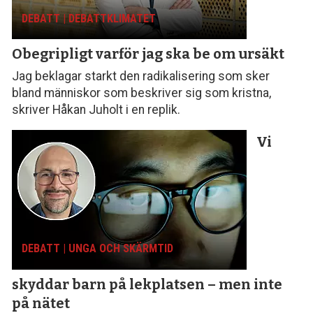
DEBATT | DEBATTKLIMATET
Obegripligt varför
jag ska be om ursäkt
Jag beklagar starkt den radikalisering som sker
bland människor som beskriver sig som kristna,
skriver Håkan Juholt i en replik.
Vi
DEBATT | UNGA OCH SKÄRMTID
skyddar barn på lekplatsen – men inte
på nätet