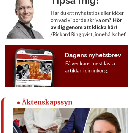
Tipsa mig!
Har du ett nyhetstips eller idéer
om vad vi borde skriva om?
Hör
av dig genom att klicka här!
/Rickard Ringqvist, innehållschef
Dagens nyhetsbrev
Få veckans mest lästa
artiklar i din inkorg.
● Äktenskapssyn