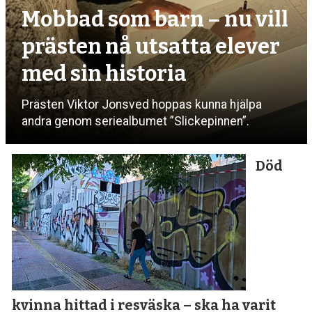
Mobbad som barn – nu vill
prästen nå utsatta elever
med sin historia
Prästen Viktor Jonsved hoppas kunna hjälpa
andra genom seriealbumet ”Slickepinnen”.
Död
kvinna hittad i resväska
– ska ha varit