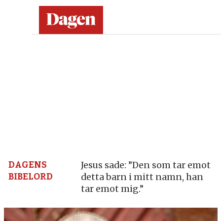
Dagen:
en
tidning
på
kristen
grund
DAGENS
Jesus sade: ”Den som tar emot
BIBELORD
detta barn i mitt namn, han
–
tar emot mig.”
nyheter,