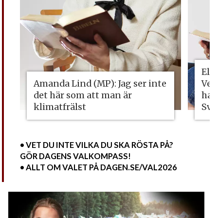
Eli
Amanda Lind (MP): Jag ser inte
Vet
det här som att man är
ha 
klimatfrälst
Sve
• VET DU INTE VILKA DU SKA RÖSTA PÅ?
GÖR DAGENS VALKOMPASS!
• ALLT OM VALET PÅ DAGEN.SE/VAL2026