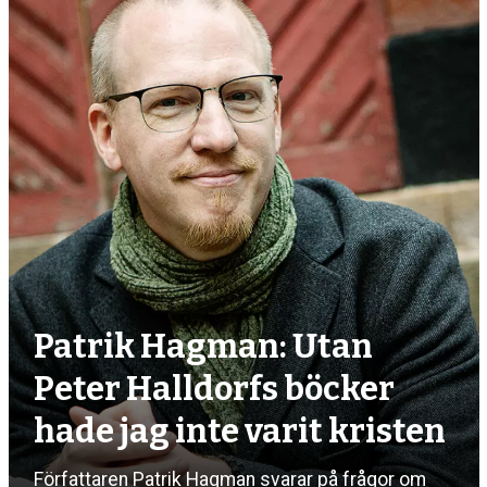
debatt,
kultur
Patrik Hagman: Utan
Peter Halldorfs böcker
hade jag inte varit kristen
Författaren Patrik Hagman svarar på frågor om