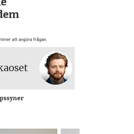
me
 dem
ommer att avgöra frågan.
kaoset
apssyner