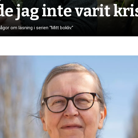
e jag inte varit kr
gor om läsning i serien ”Mitt bokliv.”