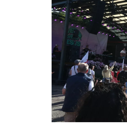
nyheter,
debatt,
kultur