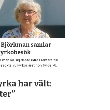
 Björkman samlar
kyrkobesök
 man lär sig desto intressantare blir
Besökte 70 kyrkor året hon fyllde 70.
rka har vält:
ter”