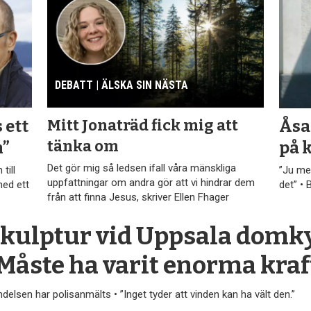
DEBATT | ÄLSKA SIN NÄSTA
Mitt Jonaträd fick mig att
 ett
Åsa
tänka om
n”
på 
Det gör mig så ledsen ifall våra mänskliga
till
”Ju mer
uppfattningar om andra gör att vi hindrar dem
med ett
det” • 
från att finna Jesus, skriver Ellen Fhager
kulptur vid Uppsala domky
Måste ha varit enorma kraf
delsen har polisanmälts • ”Inget tyder att vinden kan ha vält den.”