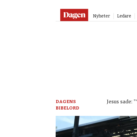
Nyheter
Ledare
Dagen:
en
tidning
på
kristen
DAGENS
Jesus sade: ”
BIBELORD
grund
–