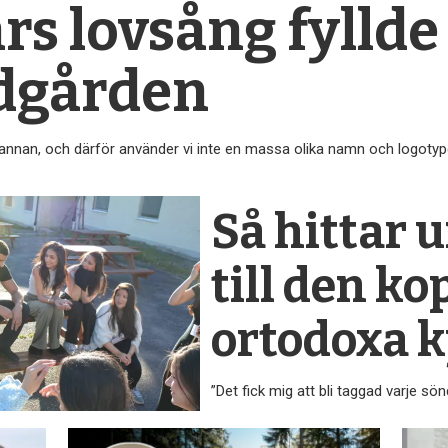
rs lovsång fyllde
dgården
n annan, och därför använder vi inte en massa olika namn och logotyp
Så hittar
till den ko
ortodoxa 
”Det fick mig att bli taggad varje sö