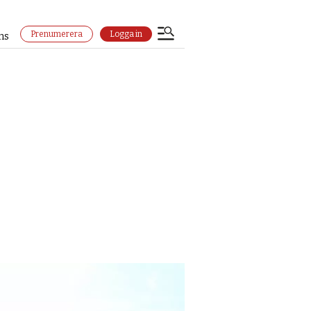
Prenumerera
Logga in
ns