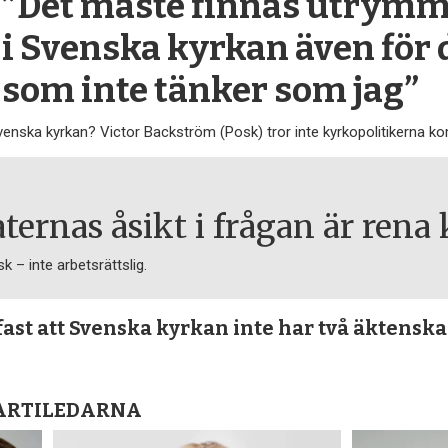
”Det måste finnas utrym
i Svenska kyrkan även för
som inte tänker som jag”
venska kyrkan? Victor Backström (Posk) tror inte kyrkopolitikerna k
ernas åsikt i frågan är rena 
k – inte arbetsrättslig.
 fast att Svenska kyrkan inte har två äktensk
PARTILEDARNA