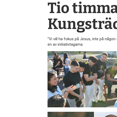
Tio timma
Kungsträ
”Vi vill ha fokus på Jesus, inte på någo
en av initiativtagarna.