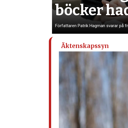
böcker had
Författaren Patrik Hagman svarar på frå
Äktenskapssyn