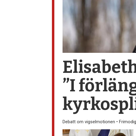
Elisabet
”I förlä
kyrkospl
Debatt om vigselmotionen • Frimodig