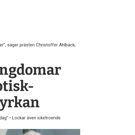
er”, säger prästen Christoffer Ahlbäck,
 ungdomar
ptisk-
kyrkan
ndag” • Lockar även icketroende.