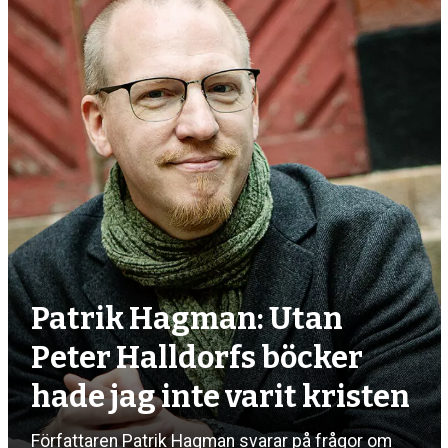
debatt,
kultur
Patrik Hagman: Utan
Peter Halldorfs böcker
hade jag inte varit kristen
Författaren Patrik Hagman svarar på frågor om