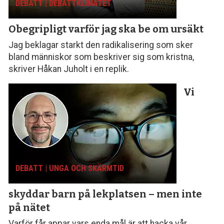
DEBATT | DEBATTKLIMATET
Obegripligt varför
jag ska be om ursäkt
Jag beklagar starkt den radikalisering som sker
bland människor som beskriver sig som kristna,
skriver Håkan Juholt i en replik.
Vi
DEBATT | UNGA OCH SKÄRMTID
skyddar barn på lekplatsen – men inte
på nätet
Varför får appar vars enda mål är att hacka vår