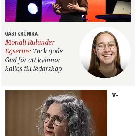
GÄSTKRÖNIKA
Monali Rulander
Egserius:
Tack gode
Gud för att kvinnor
kallas till ledarskap
V-