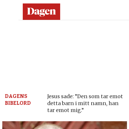
Dagen:
en
tidning
på
kristen
grund
DAGENS
Jesus sade: ”Den som tar emot
BIBELORD
detta barn i mitt namn, han
–
tar emot mig.”
nyheter,