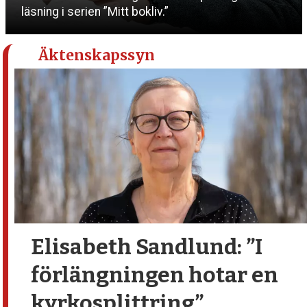
läsning i serien ”Mitt bokliv.”
Äktenskapssyn
Elisabeth Sandlund:
”I
förlängningen hotar en
kyrkosplittring”