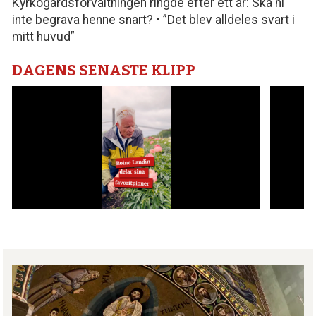
Kyrkogårdsförvaltningen ringde efter ett år: Ska ni
inte begrava henne snart? • ”Det blev alldeles svart i
mitt huvud”
DAGENS SENASTE KLIPP