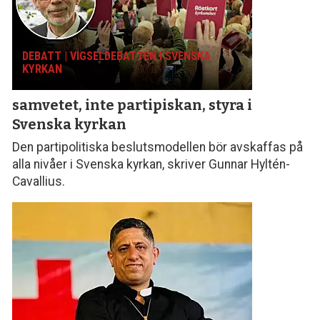
DEBATT | VIGSELDEBATTEN I SVENSKA
KYRKAN
samvetet, inte parti­piskan, styra i
Svenska kyrkan
Den partipolitiska beslutsmodellen bör avskaffas på
alla nivåer i Svenska kyrkan, skriver Gunnar Hyltén-
Cavallius.