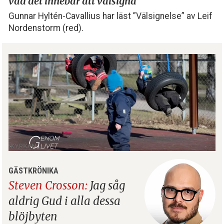
vad det innebär att välsigna
Gunnar Hyltén-Cavallius har läst ”Välsignelse” av Leif
Nordenstorm (red).
GÄSTKRÖNIKA
Steven Crosson:
Jag såg
aldrig Gud i alla dessa
blöjbyten