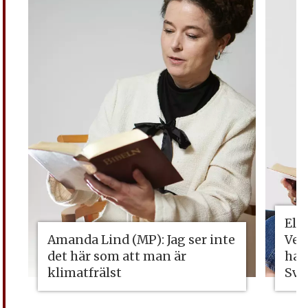
Eli
Amanda Lind (MP): Jag ser inte
Vet
det här som att man är
ha 
klimatfrälst
Sve