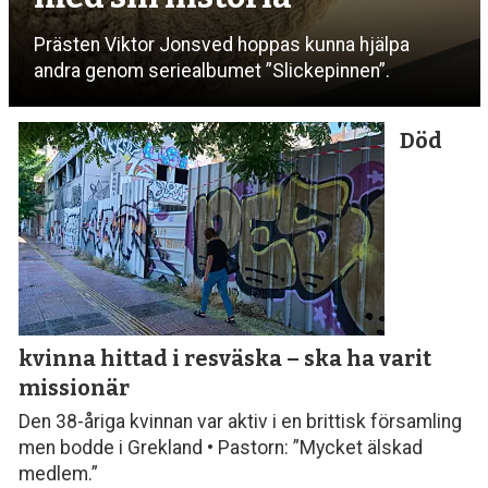
Prästen Viktor Jonsved hoppas kunna hjälpa
andra genom seriealbumet ”Slickepinnen”.
Död
kvinna hittad i resväska
– ska ha varit
missionär
Den 38-åriga kvinnan var aktiv i en brittisk församling
men bodde i Grekland • Pastorn: ”Mycket älskad
medlem.”