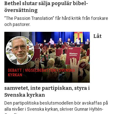
Bethel slutar sälja populär bibel­
översättning
”The Passion Translation” får hård kritik från forskare
och pastorer.
Låt
DEBATT | VIGSELDEBATTEN I SVENSKA
KYRKAN
samvetet, inte parti­piskan, styra i
Svenska kyrkan
Den partipolitiska beslutsmodellen bör avskaffas på
alla nivåer i Svenska kyrkan, skriver Gunnar Hyltén-