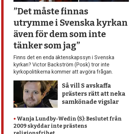
”Det måste finnas
utrymme
i Svenska kyrkan
även för dem
som inte
tänker som jag”
Finns det en enda äktenskapssyn i Svenska
kyrkan? Victor Backström (Posk) tror inte
kyrkopolitikerna kommer att avgöra frågan.
Så vill S avskaffa
prästers rätt att neka
samkönade vigslar
•
Wanja Lundby-Wedin (S): Beslutet från
2009 skyddar inte prästens
religionsfrihet