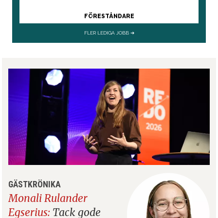
GÄSTKRÖNIKA
Monali Rulander
Egserius:
Tack gode