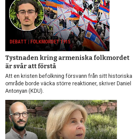
DEBATT | FOLKMORDET 1915
Tystnaden kring armeniska folk­mordet
är svår att förstå
Att en kristen befolkning försvann från sitt histo­riska
område borde väcka större reaktioner, skriver Daniel
Antonyan (KDU).