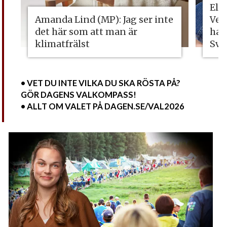
Eli
Amanda Lind (MP): Jag ser inte
Vet
det här som att man är
ha 
klimatfrälst
Sve
• VET DU INTE VILKA DU SKA RÖSTA PÅ?
GÖR DAGENS VALKOMPASS!
• ALLT OM VALET PÅ DAGEN.SE/VAL2026