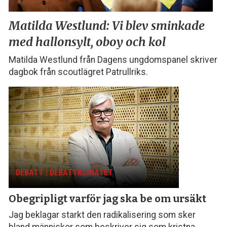
Matilda Westlund:
Vi blev sminkade
med
hallonsylt, oboy och kol
Matilda Westlund från Dagens ungdomspanel skriver
dagbok från scoutlägret Patrullriks.
DEBATT | DEBATTKLIMATET
Obegripligt varför
jag ska be om ursäkt
Jag beklagar starkt den radikalisering som sker
bland människor som beskriver sig som kristna,