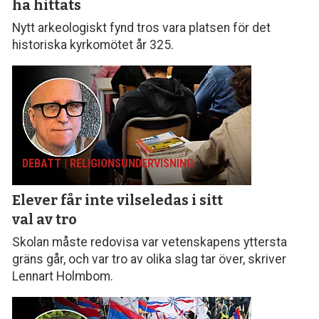
ha hittats
Nytt arkeologiskt fynd tros vara platsen för det
historiska kyrkomötet år 325.
DEBATT | RELIGIONS­UNDERVISNING
Elever får inte vilseledas
i sitt
val av tro
Skolan måste redovisa var vetenskapens yttersta
gräns går, och var tro av olika slag tar över, skriver
Lennart Holmbom.