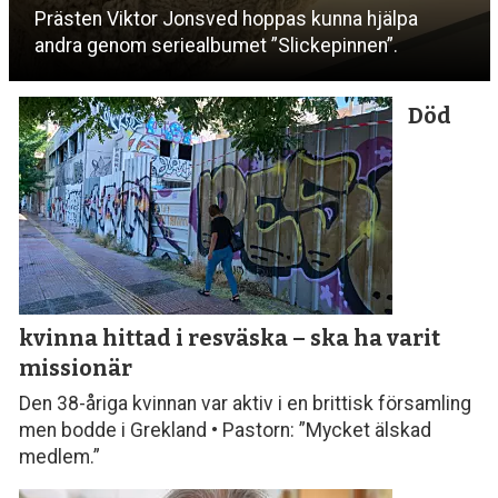
Prästen Viktor Jonsved hoppas kunna hjälpa
andra genom seriealbumet ”Slickepinnen”.
Död
kvinna hittad i resväska
– ska ha varit
missionär
Den 38-åriga kvinnan var aktiv i en brittisk församling
men bodde i Grekland • Pastorn: ”Mycket älskad
medlem.”