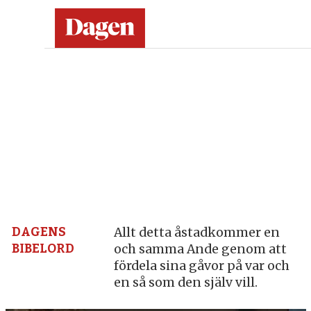
Dagen:
en
tidning
på
kristen
grund
DAGENS
Allt detta åstadkommer en
BIBELORD
och samma Ande genom att
–
fördela sina gåvor på var och
en så som den själv vill.
nyheter,