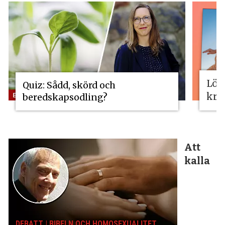
Lös
Quiz: Sådd, skörd och
kri
beredskapsodling?
Att
kalla
DEBATT | BIBELN OCH HOMOSEXUALITET