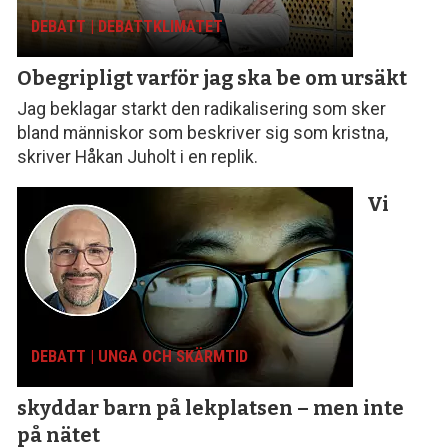
DEBATT | DEBATTKLIMATET
Obegripligt varför
jag ska be om ursäkt
Jag beklagar starkt den radikalisering som sker
bland människor som beskriver sig som kristna,
skriver Håkan Juholt i en replik.
Vi
DEBATT | UNGA OCH SKÄRMTID
skyddar barn på lekplatsen – men inte
på nätet