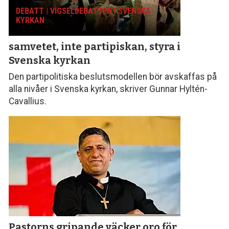
DEBATT | VIGSELDEBATTEN I SVENSKA
KYRKAN
samvetet, inte parti­piskan, styra i
Svenska kyrkan
Den partipolitiska beslutsmodellen bör avskaffas på
alla nivåer i Svenska kyrkan, skriver Gunnar Hyltén-
Cavallius.
Pastorns gripande väcker oro för