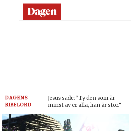
Dagen:
en
tidning
på
kristen
grund
DAGENS
Jesus sade: ”Ty den som är
BIBELORD
minst av er alla, han är stor.”
–
nyheter,