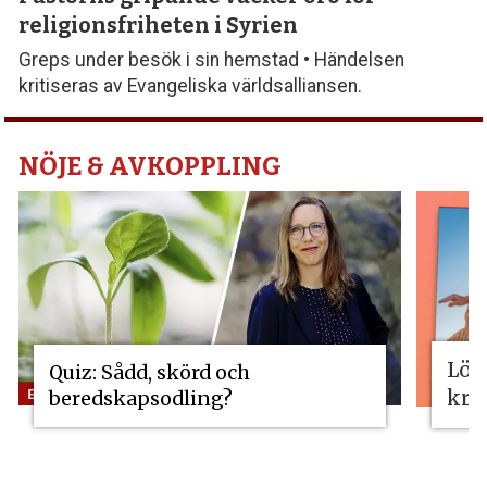
religionsfriheten i Syrien
Greps under besök i sin hemstad • Händelsen
kritiseras av Evangeliska världsalliansen.
NÖJE & AVKOPPLING
Lös
Quiz: Sådd, skörd och
kri
beredskapsodling?