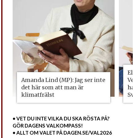
Eli
Amanda Lind (MP): Jag ser inte
Vet
det här som att man är
ha 
klimatfrälst
Sve
• VET DU INTE VILKA DU SKA RÖSTA PÅ?
GÖR DAGENS VALKOMPASS!
• ALLT OM VALET PÅ DAGEN.SE/VAL2026