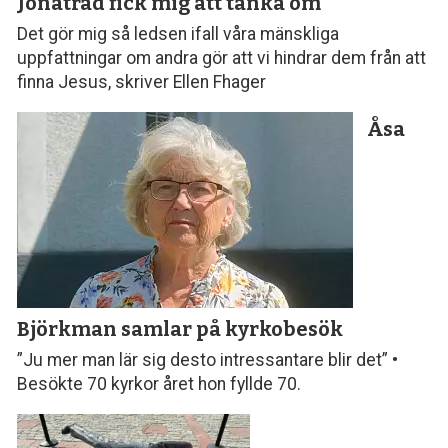
Jonaträd fick mig att tänka om
Det gör mig så ledsen ifall våra mänskliga
uppfattningar om andra gör att vi hindrar dem från att
finna Jesus, skriver Ellen Fhager
Åsa
Björkman samlar
på kyrkobesök
”Ju mer man lär sig desto intressantare blir det” •
Besökte 70 kyrkor året hon fyllde 70.