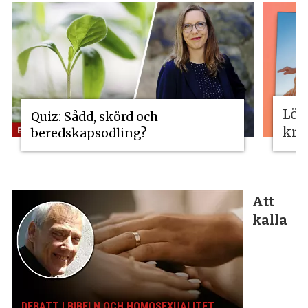
Lös
Quiz: Sådd, skörd och
kri
beredskapsodling?
Att
kalla
DEBATT | BIBELN OCH HOMOSEXUALITET