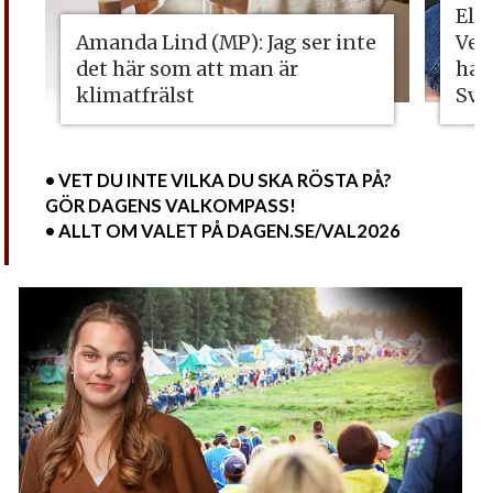
Eli
Amanda Lind (MP): Jag ser inte
Vet
det här som att man är
ha 
klimatfrälst
Sve
• VET DU INTE VILKA DU SKA RÖSTA PÅ?
GÖR DAGENS VALKOMPASS!
• ALLT OM VALET PÅ DAGEN.SE/VAL2026