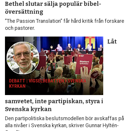
Bethel slutar sälja populär bibel­
översättning
”The Passion Translation” får hård kritik från forskare
och pastorer.
Låt
DEBATT | VIGSELDEBATTEN I SVENSKA
KYRKAN
samvetet, inte parti­piskan, styra i
Svenska kyrkan
Den partipolitiska beslutsmodellen bör avskaffas på
alla nivåer i Svenska kyrkan, skriver Gunnar Hyltén-