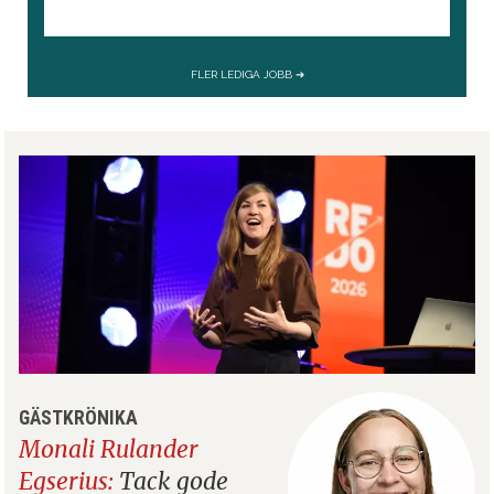
GÄSTKRÖNIKA
Monali Rulander
Egserius:
Tack gode