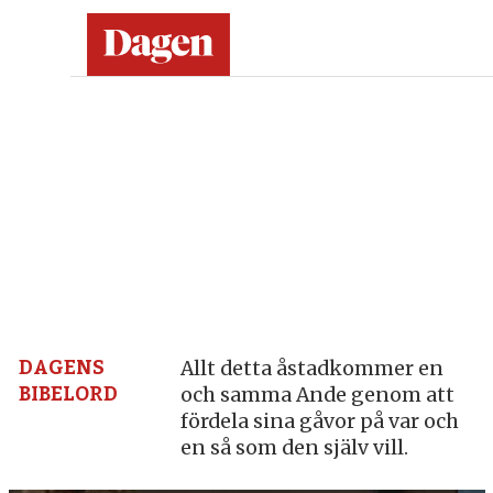
Dagen:
en
tidning
på
kristen
grund
DAGENS
Allt detta åstadkommer en
BIBELORD
och samma Ande genom att
–
fördela sina gåvor på var och
en så som den själv vill.
nyheter,