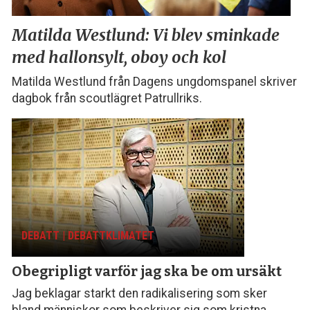
Matilda Westlund:
Vi blev sminkade
med
hallonsylt, oboy och kol
Matilda Westlund från Dagens ungdomspanel skriver
dagbok från scoutlägret Patrullriks.
DEBATT | DEBATTKLIMATET
Obegripligt varför
jag ska be om ursäkt
Jag beklagar starkt den radikalisering som sker
bland människor som beskriver sig som kristna,