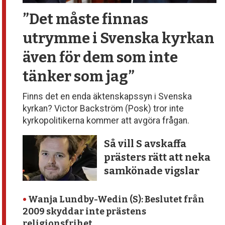
”Det måste finnas
utrymme
i Svenska kyrkan
även för dem
som inte
tänker som jag”
Finns det en enda äktenskapssyn i Svenska
kyrkan? Victor Backström (Posk) tror inte
kyrkopolitikerna kommer att avgöra frågan.
Så vill S avskaffa
prästers rätt att neka
samkönade vigslar
•
Wanja Lundby-Wedin (S): Beslutet från
2009 skyddar inte prästens
religionsfrihet