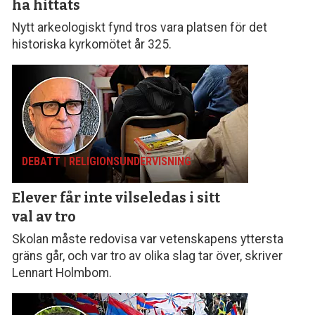
ha hittats
Nytt arkeologiskt fynd tros vara platsen för det
historiska kyrkomötet år 325.
DEBATT | RELIGIONS­UNDERVISNING
Elever får inte vilseledas
i sitt
val av tro
Skolan måste redovisa var vetenskapens yttersta
gräns går, och var tro av olika slag tar över, skriver
Lennart Holmbom.