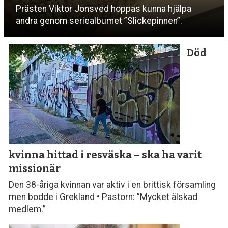
Prästen Viktor Jonsved hoppas kunna hjälpa
andra genom seriealbumet ”Slickepinnen”.
Död
kvinna hittad i resväska
– ska ha varit
missionär
Den 38-åriga kvinnan var aktiv i en brittisk församling
men bodde i Grekland • Pastorn: ”Mycket älskad
medlem.”