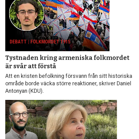
DEBATT | FOLKMORDET 1915
Tystnaden kring armeniska folk­mordet
är svår att förstå
Att en kristen befolkning försvann från sitt histo­riska
område borde väcka större reaktioner, skriver Daniel
Antonyan (KDU).